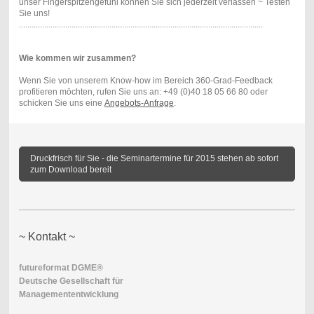
unser Fingerspitzengefühl können Sie sich jederzeit verlassen ~ Testen
Sie uns!
....................................................................................................................
Wie kommen wir zusammen?
Wenn Sie von unserem Know-how im Bereich 360-Grad-Feedback
profitieren möchten, rufen Sie uns an: +49 (0)40 18 05 66 80 oder
schicken Sie uns eine
Angebots-Anfrage
.
Druckfrisch für Sie - die Seminartermine für 2015 stehen ab sofort
zum Download bereit
~ Kontakt ~
futureformat DGME®
Deutsche Gesellschaft für
Managemententwicklung