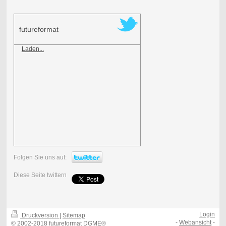
futureformat
Laden...
Folgen Sie uns auf:
Diese Seite twittern
Login
Druckversion
|
Sitemap
-
Webansicht
-
© 2002-2018 futureformat DGME®