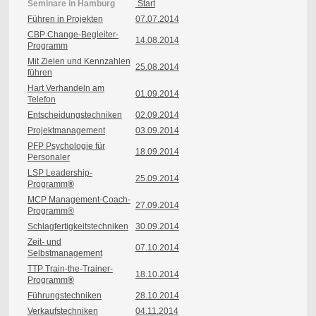
Seminare in Hamburg
Start
Führen in Projekten
07.07.2014
CBP Change-Begleiter-
14.08.2014
Programm
Mit Zielen und Kennzahlen
25.08.2014
führen
Hart Verhandeln am
01.09.2014
Telefon
Entscheidungstechniken
02.09.2014
Projektmanagement
03.09.2014
PFP Psychologie für
18.09.2014
Personaler
LSP Leadership-
25.09.2014
Programm
®
MCP Management-Coach-
27.09.2014
Programm®
Schlagfertigkeitstechniken
30
.09.2014
Zeit- und
07.10.2014
Selbstmanagement
TTP Train-the-Trainer-
18.10.2014
Programm
®
Führungstechniken
28.10.2014
Verkaufstechniken
04.11.2014