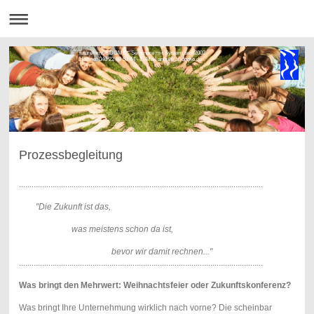
futureformat DGME - Seminare mit System seit 2002
Hotline: 040 22 69 53 44 - E-Mail anbuhl(at)dgme.de
Prozessbegleitung
....................................................................................................................
"Die Zukunft ist das,
was meistens schon da ist,
bevor wir damit rechnen..."
....................................................................................................................
Was bringt den Mehrwert: Weihnachtsfeier oder Zukunftskonferenz?
Was bringt Ihre Unternehmung wirklich nach vorne? Die scheinbar