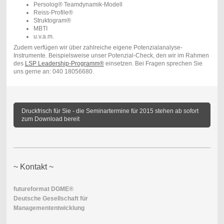
Persolog® Teamdynamik-Modell
Reiss-Profile®
Struktogram®
MBTI
u.v.a.m.
Zudem verfügen wir über zahlreiche eigene Potenzialanalyse-
Instrumente. Beispielsweise unser Potenzial-Check, den wir im Rahmen
des
LSP Leadership-Programm®
einsetzen. Bei Fragen sprechen Sie
uns gerne an: 040 18056680.
Druckfrisch für Sie - die Seminartermine für 2015 stehen ab sofort
zum Download bereit
~ Kontakt ~
futureformat DGME®
Deutsche Gesellschaft für
Managemententwicklung