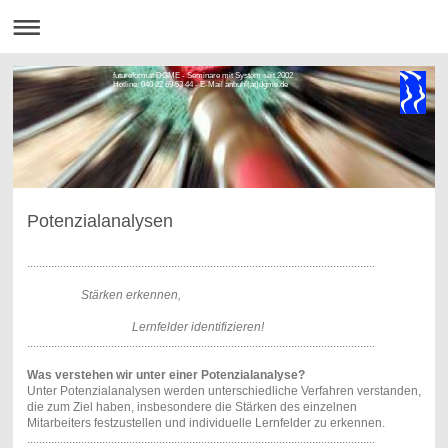
futureformat DGME - Seminare mit System seit 2002
Hotline: 040 22 69 53 44 - E-Mail anbuhl(at)dgme.de
Potenzialanalysen
....................................................................................................................
Stärken erkennen,
Lernfelder identifizieren!
....................................................................................................................
Was verstehen wir unter einer Potenzialanalyse?
Unter Potenzialanalysen werden unterschiedliche Verfahren verstanden,
die zum Ziel haben, insbesondere die Stärken des einzelnen
Mitarbeiters festzustellen und individuelle Lernfelder zu erkennen.
....................................................................................................................