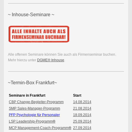
~ Inhouse-Seminare ~
Alle offenen Seminare können Sie auch als Firmenseminar buchen.
Mehr hierzu unter
DGME® Inhouse
.
~Termin-Box Frankfurt~
Seminare in Frankfurt
Start
CBP Change-Begleiter-Programm
14.08.2014
SMP Sales-Manager-Programm
21.08.2014
PFP Psychologie für Personaler
18.09.2014
LSP Leadership-Programm
®
25.09.2014
MCP Management-Coach-Programm
®
27.09.2014