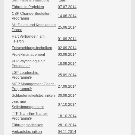
Seminare in Hamburg
Start
Führen in Projekten
07.07.2014
CBP Change-Begleiter-
14.08.2014
Programm
Mit Zielen und Kennzahlen
25.08.2014
führen
Hart Verhandeln am
01.09.2014
Telefon
Entscheidungstechniken
02.09.2014
Projektmanagement
03.09.2014
PFP Psychologie für
18.09.2014
Personaler
LSP Leadership-
25.09.2014
Programm
®
MCP Management-Coach-
27.09.2014
Programm®
Schlagfertigkeitstechniken
30
.09.2014
Zeit- und
07.10.2014
Selbstmanagement
TTP Train-the-Trainer-
18.10.2014
Programm
®
Führungstechniken
28.10.2014
Verkaufstechniken
04.11.2014