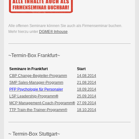
Alle offenen Seminare können Sie auch als Firmenseminar buchen.
Mehr hierzu unter
DGME® Inhouse
.
~Termin-Box Frankfurt~
Seminare in Frankfurt
Start
CBP Change-Begleiter-Programm
14.08.2014
SMP Sales-Manager-Programm
21.08.2014
PFP Psychologie für Personaler
18.09.2014
LSP Leadership-Programm
®
25.09.2014
MCP Management-Coach-Programm
®
27.09.2014
TTP Train-the-Trainer-Programm
®
18.10.2014
~ Termin-Box Stuttgart~