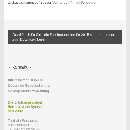
Diskussionsgruppe "Besser Verhandeln"
in XING werden.
....................................................................................................................
Druckfrisch für Sie - die Seminartermine für 2015 stehen ab sofort
zum Download bereit
~ Kontakt ~
futureformat DGME®
Deutsche Gesellschaft für
Managemententwicklung
Die Erfolgsgaranten!
Seminare mit
System
seit 2002
Zentrale Beratungs-
& Buchungs-Hotline:
Tel. 040 22 69 53 44