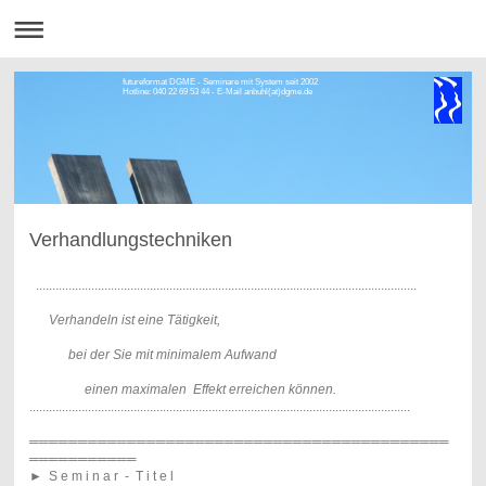
futureformat DGME - Seminare mit System seit 2002
Hotline: 040 22 69 53 44 - E-Mail anbuhl(at)dgme.de
Verhandlungstechniken
.....................................................................................................................
Verhandeln ist eine Tätigkeit,
bei der Sie
mit minimalem Aufwand
einen maximalen Effekt erreichen können.
.....................................................................................................................
═══════════════════════════════════════════
═══════════
►
S e m i n a r - T i t e l