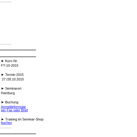
.............
.............
═══════════════
═══════════════
► Kurs-Nr.
FT-10-2015
► Termin 2015
27./28.10.2015
► Seminarort
Hamburg
► Buchung
Anmeldeformular
per Fax oder Brief
►
Training im Seminar-Shop
buchen
.............
═══════════════