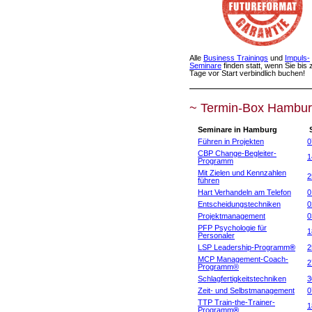
Alle
Business Trainings
und
Impuls-
Seminare
finden statt, wenn Sie bis 
Tage vor Start verbindlich buchen!
~ Termin-Box Hambur
Seminare in Hamburg
S
Führen in Projekten
0
CBP Change-Begleiter-
1
Programm
Mit Zielen und Kennzahlen
2
führen
Hart Verhandeln am Telefon
0
Entscheidungstechniken
0
Projektmanagement
0
PFP Psychologie für
1
Personaler
LSP Leadership-Programm
®
2
MCP Management-Coach-
2
Programm®
Schlagfertigkeitstechniken
3
Zeit- und Selbstmanagement
0
TTP Train-the-Trainer-
1
Programm
®