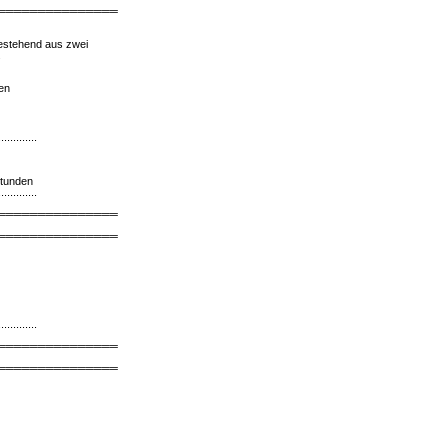
═══════════════
bestehend aus zwei
.
en
.............
Stunden
.............
═══════════════
═══════════════
.............
═══════════════
═══════════════