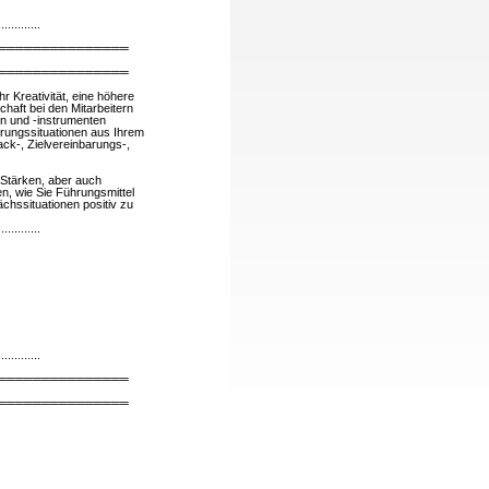
.............
═══════════════
═══════════════
 Kreativität, eine höhere
chaft bei den Mitarbeitern
n und -instrumenten
hrungssituationen aus Ihrem
ack-, Zielvereinbarungs-,
 Stärken, aber auch
n, wie Sie Führungsmittel
chssituationen positiv zu
.............
.............
═══════════════
═══════════════