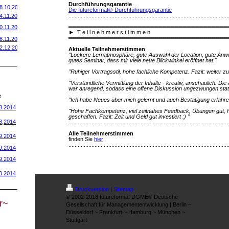
Durchführungsgarantie
8.10.2014
Die futureformat®-Durchführungsgarantie
........................................................................................................
4.11.2014
═══════════════════════════════════════
0.11.2014
►
T e i l n e h m e r s t i m m e n
═══════════════════════════════════════
8.11.2014
2.12.2014
Aktuelle Teilnehmerstimmen
"Lockere Lernatmosphäre, gute Auswahl der Location, gute Anwen
gutes Seminar, dass mir viele neue Blickwinkel eröffnet hat."
"Ruhiger Vortragsstil, hohe fachliche Kompetenz. Fazit: weiter z
"Verständliche Vermittlung der Inhalte - kreativ, anschaulich. D
war anregend, sodass eine offene Diskussion ungezwungen statt
t
"Ich habe Neues über mich gelernt und auch Bestätigung erfahre
8.2014
"Hohe Fachkompetenz, viel zeitnahes Feedback, Übungen gut,
geschaffen. Fazit: Zeit und Geld gut investiert :) "
8,2014
........................................................................................................
Alle Teilnehmerstimmen
9.2014
finden Sie
hier
........................................................................................................
9.2014
9.2014
0.2014
Druckversion
|
Sitemap
© 2002-2018 futureformat DGME® Deutsche
r~
Gesellschaft für Managemententwicklung | Berlin ~
Düsseldorf ~ Frankfurt ~ Hamburg ~ München ~
Stuttgart