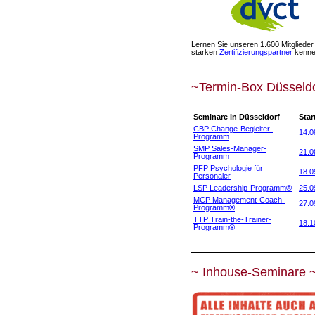
Lernen Sie unseren 1.600 Mitglieder
starken
Zertifizierungspartner
kenne
~Termin-Box Düsseld
Seminare in Düsseldorf
Star
CBP Change-Begleiter-
14.0
Programm
SMP Sales-Manager-
21.0
Programm
PFP Psychologie für
18.0
Personaler
LSP Leadership-Programm
®
25.0
MCP Management-Coach-
27.0
Programm
®
TTP Train-the-Trainer-
18.1
Programm
®
~ Inhouse-Seminare 