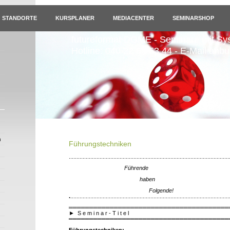
STANDORTE
KURSPLANER
MEDIACENTER
SEMINARSHOP
futureformat DGME - Seminare mit Sy
Hotline: 040 22 69 53 44 - E-Mail anb
n
Führungstechniken
........................................................................................................
Führende
haben
Folgende!
.
.......................................................................................................
═══════════════════════════════════════
►
S e m i n a r - T i t e l
═══════════════════════════════════════