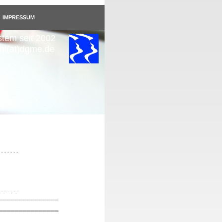
IMPRESSUM
stem seit 2002
uhl(at)dgme.de
.............
.............
═══════════════
═══════════════