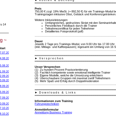
═══════════════════════════════════════
Preis
750,00 € zzgl. 19% MwSt. (= 892,50 €) für ein Trainings-Modul 
Trainingstagen inklusive Obst, Gebäck und Konferenzgetränken
Weitere Inklusivleistungen:
Umfangreiches, gedrucktes Skript mit den Seminarinhalt
zu 14
Persönliches Feedback durch die Trainer
Teilnahmezertifikat für jeden Teilnehmer
Detailliertes Fotoprotokoll (pdf)
........................................................................................................
g ~
Dauer
Jeweils 2 Tage pro Trainings-Modul, von 9.00 Uhr bis 17.00 Uhr
(inkl. Mittags- und Kaffeepausen); ingesamt ein Umfang von 16 
tart
........................................................................................................
7.07.2014
═══════════════════════════════════════
►
V e r s p r e c h e n
4.08.2014
═══════════════════════════════════════
5.08.2014
Unser Versprechen
(1) Zu hundert Prozent Praxisorientierung
1.09.2014
(2) Fachlich kompetente sowie emotional intelligente Trainer
(3) Eigene Modelle, welche die Umsetzung erleichtern
2.09.2014
(4) Überschaubare Gruppen mit maximal zwölf Teilnehmern
3.09.2014
(5) Mehr Spaß und Erfolg durch Doppelmoderation
........................................................................................................
8.09.2014
═══════════════════════════════════════
5.09.2014
►
D o w n l o a d s & L i n k s
═══════════════════════════════════════
7.09.2014
Informationen zum Training
0
.09.2014
Führungstechniken
7.10.2014
Anmeldeformular
Anmeldung Business Training
8.10.2014