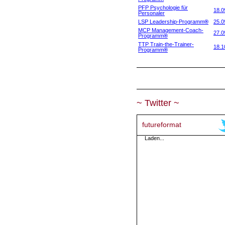
PFP Psychologie für
18.0
Personaler
LSP Leadership-Programm
®
25.0
MCP Management-Coach-
27.0
Programm
®
TTP Train-the-Trainer-
18.1
Programm
®
~ Twitter ~
futureformat
Laden...