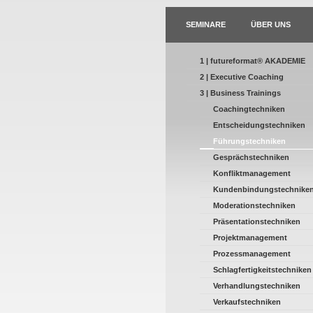
SEMINARE
ÜBER UNS
1 | futureformat® AKADEMIE
2 | Executive Coaching
3 | Business Trainings
Coachingtechniken
Entscheidungstechniken
Führungstechniken
Gesprächstechniken
Konfliktmanagement
Kundenbindungstechnike
Moderationstechniken
Präsentationstechniken
Projektmanagement
Prozessmanagement
Schlagfertigkeitstechniken
Verhandlungstechniken
Verkaufstechniken