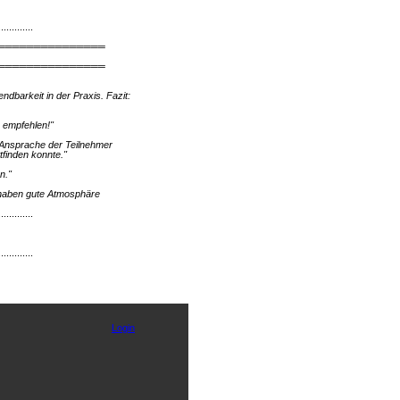
.............
═══════════════
═══════════════
dbarkeit in der Praxis. Fazit:
u empfehlen!"
ie Ansprache der Teilnehmer
finden konnte."
n."
 haben gute Atmosphäre
.............
.............
Login