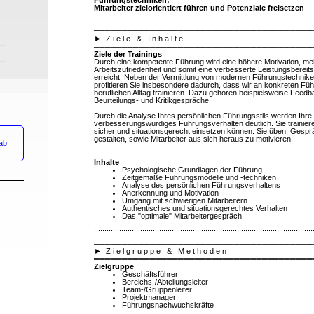
Führungstechniken:
Mitarbeiter zielorientiert führen und Potenziale freisetzen
........................................................................................................
═══════════════════════════════════════
►
Z i e l e
& I n h a l t e
═══════════════════════════════════════
Ziele der Trainings
Durch eine kompetente Führung wird eine höhere Motivation, mehr
Arbeitszufriedenheit und somit eine verbesserte Leistungsbereits
erreicht. Neben der Vermittlung von modernen Führungstechnike
profitieren Sie insbesondere dadurch, dass wir an konkreten Fü
beruflichen Alltag trainieren. Dazu gehören beispielsweise Feedb
Beurteilungs- und Kritikgespräche.
Durch die Analyse Ihres persönlichen Führungsstils werden Ihre
verbesserungswürdiges Führungsverhalten deutlich. Sie trainiere
sicher und situationsgerecht einsetzen können. Sie üben, Gesprä
gestalten, sowie Mitarbeiter aus sich heraus zu motivieren.
ab
........................................................................................................
Inhalte
Psychologische Grundlagen der Führung
Zeitgemäße Führungsmodelle und -techniken
Analyse des persönlichen Führungsverhaltens
Anerkennung und Motivation
Umgang mit schwierigen Mitarbeitern
Authentisches und situationsgerechtes Verhalten
Das "optimale" Mitarbeitergespräch
........................................................................................................
═══════════════════════════════════════
►
Z i e l g r u p p e & M e t h o d e n
═══════════════════════════════════════
Zielgruppe
Geschäftsführer
Bereichs-/Abteilungsleiter
Team-/Gruppenleiter
Projektmanager
Führungsnachwuchskräfte