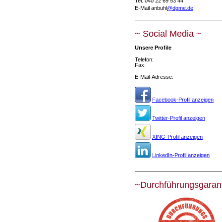
Tel. 040 22 69 53 44
E-Mail anbuhl
@dgme.de
~ Social Media ~
Unsere Profile
Telefon:
Fax:
E-Mail-Adresse:
Facebook-Profil anzeigen
Twitter-Profil anzeigen
XING-Profil anzeigen
LinkedIn-Profil anzeigen
~Durchführungsgaran