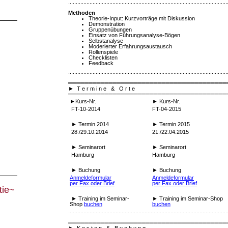
........................................................................................................
Methoden
Theorie-Input: Kurzvorträge mit Diskussion
Demonstration
Gruppenübungen
Einsatz von Führungsanalyse-Bögen
Selbstanalyse
Moderierter Erfahrungsaustausch
Rollenspiele
Checklisten
Feedback
........................................................................................................
═══════════════════════════════════════
►
T e r m i n e & O r t e
═══════════════════════════════════════
►Kurs-Nr.
► Kurs-Nr.
FT-10-2014
FT-04-2015
► Termin 2014
► Termin 2015
28./29.10.2014
21./22.04.2015
► Seminarort
► Seminarort
Hamburg
Hamburg
► Buchung
► Buchung
Anmeldeformular
Anmeldeformular
per Fax oder Brief
per Fax oder Brief
tie~
►
Training im Seminar-
►
Training im Seminar-Shop
Shop
buchen
buchen
........................................................................................................
═══════════════════════════════════════
►
K o s t e n & B u c h u n g