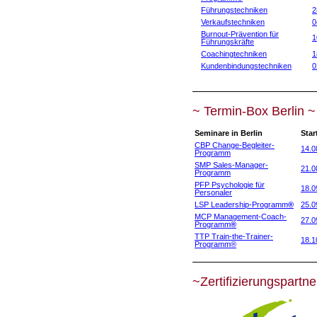
Führungstechniken
2
Verkaufstechniken
0
Burnout-Prävention für
1
Führungskräfte
Coachingtechniken
1
Kundenbindungstechniken
0
~ Termin-Box Berlin ~
Seminare in Berlin
Star
CBP Change-Begleiter-
14.0
Programm
SMP Sales-Manager-
21.0
Programm
PFP Psychologie für
18.0
Personaler
LSP Leadership-Programm
®
25.0
MCP Management-Coach-
27.0
Programm
®
TTP Train-the-Trainer-
18.1
Programm
®
~Zertifizierungspartne