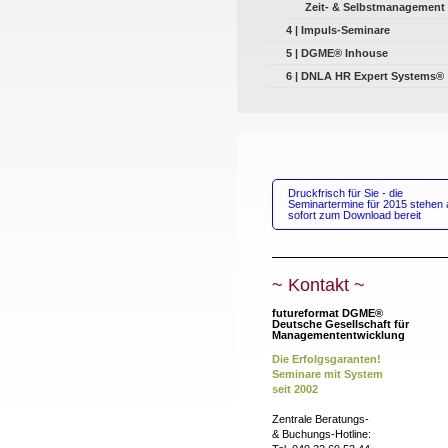
Zeit- & Selbstmanagement
4 | Impuls-Seminare
5 | DGME® Inhouse
6 | DNLA HR Expert Systems®
Druckfrisch für Sie - die
Seminartermine für 2015 stehen 
sofort zum Download bereit
~ Kontakt ~
futureformat DGME®
Deutsche Gesellschaft für
Managemententwicklung
Die Erfolgsgaranten!
Seminare mit
System
seit 2002
Zentrale Beratungs-
& Buchungs-Hotline: