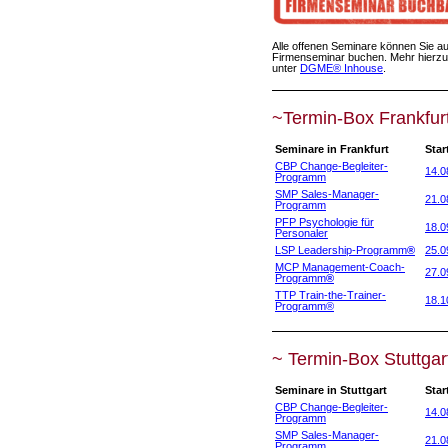
Alle offenen Seminare können Sie au
Firmenseminar buchen. Mehr hierzu
unter
DGME® Inhouse
.
~Termin-Box Frankfur
Seminare in Frankfurt
Star
CBP Change-Begleiter-
14.0
Programm
SMP Sales-Manager-
21.0
Programm
PFP Psychologie für
18.0
Personaler
LSP Leadership-Programm
®
25.0
MCP Management-Coach-
27.0
Programm
®
TTP Train-the-Trainer-
18.1
Programm
®
~ Termin-Box Stuttgar
Seminare in Stuttgart
Star
CBP Change-Begleiter-
14.0
Programm
SMP Sales-Manager-
21.0
Programm