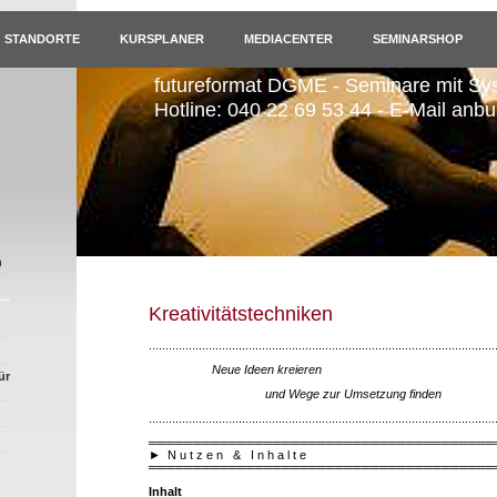
STANDORTE
KURSPLANER
MEDIACENTER
SEMINARSHOP
futureformat DGME - Seminare mit Sy
Hotline: 040 22 69 53 44 - E-Mail anb
n
Kreativitätstechniken
........................................................................................................
Neue Ideen kreieren
ür
und Wege zur Umsetzung finden
........................................................................................................
═══════════════════════════════════════
►
N u t z e n & I n h a l t e
═══════════════════════════════════════
Inhalt