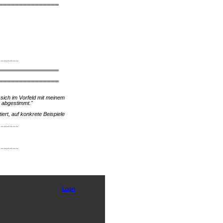
═══════════════
.............
═══════════════
═══════════════
sich im Vorfeld mit meinem
h abgestimmt."
ert, auf konkrete Beispiele
.............
.............
Login