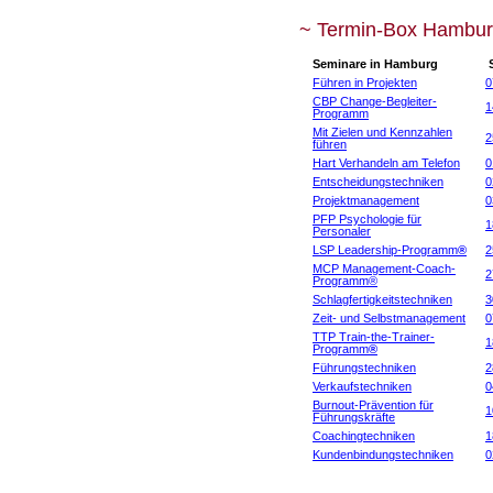
~ Termin-Box Hambur
Seminare in Hamburg
S
Führen in Projekten
0
CBP Change-Begleiter-
1
Programm
Mit Zielen und Kennzahlen
2
führen
Hart Verhandeln am Telefon
0
Entscheidungstechniken
0
Projektmanagement
0
PFP Psychologie für
1
Personaler
LSP Leadership-Programm
®
2
MCP Management-Coach-
2
Programm®
Schlagfertigkeitstechniken
3
Zeit- und Selbstmanagement
0
TTP Train-the-Trainer-
1
Programm
®
Führungstechniken
2
Verkaufstechniken
0
Burnout-Prävention für
1
Führungskräfte
Coachingtechniken
1
Kundenbindungstechniken
0