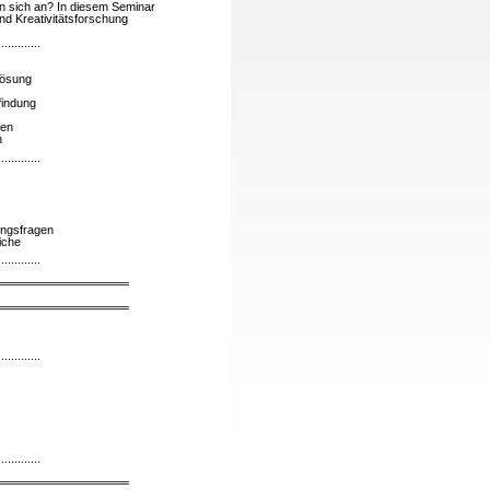
n sich an? In diesem Seminar
nd Kreativitätsforschung
.............
lösung
findung
s
ken
n
.............
dungsfragen
iche
.............
═══════════════
═══════════════
.............
.............
═══════════════