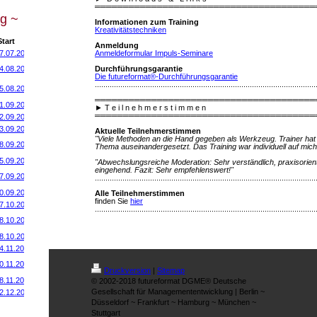
═══════════════════════════════════════
g ~
Informationen zum Training
Kreativitätstechniken
tart
Anmeldung
Anmeldeformular Impuls-Seminare
7.07.2014
Durchführungsgarantie
4.08.2014
Die futureformat®-Durchführungsgarantie
........................................................................................................
5.08.2014
═══════════════════════════════════════
1.09.2014
►
T e i l n e h m e r s t i m m e n
═══════════════════════════════════════
2.09.2014
3.09.2014
Aktuelle Teilnehmerstimmen
"Viele Methoden an die Hand gegeben als Werkzeug. Trainer hat 
8.09.2014
Thema auseinandergesetzt. Das Training war individuell auf mic
5.09.2014
"Abwechslungsreiche Moderation: Sehr verständlich, praxisorienti
eingehend. Fazit: Sehr empfehlenswert!"
7.09.2014
........................................................................................................
0
.09.2014
Alle Teilnehmerstimmen
finden Sie
hier
7.10.2014
........................................................................................................
8.10.2014
8.10.2014
4.11.2014
0.11.2014
Druckversion
|
Sitemap
8.11.2014
© 2002-2018 futureformat DGME® Deutsche
Gesellschaft für Managemententwicklung | Berlin ~
2.12.2014
Düsseldorf ~ Frankfurt ~ Hamburg ~ München ~
Stuttgart