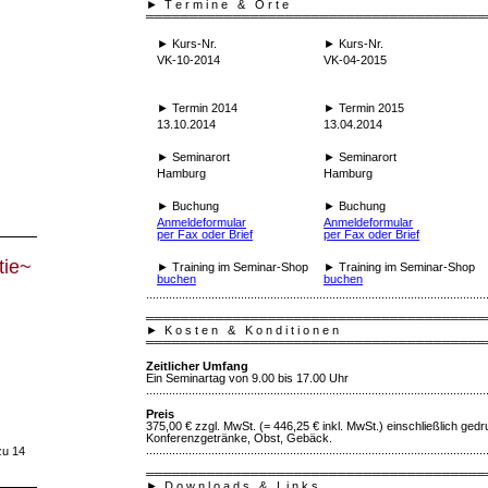
►
T e r m i n e & O r t e
═══════════════════════════════════════
►
Kurs-Nr.
►
Kurs-Nr.
VK-10-2014
VK-04-2015
►
Termin 2014
►
Termin 2015
13.10.2014
13.04.2014
►
Seminarort
►
Seminarort
Hamburg
Hamburg
►
Buchung
►
Buchung
Anmeldeformular
Anmeldeformular
per Fax oder Brief
per Fax oder Brief
tie~
►
Training im Seminar-Shop
►
Training im Seminar-Shop
buchen
buchen
........................................................................................................
═══════════════════════════════════════
►
K o s t e n & K o n d i t i o n e n
═══════════════════════════════════════
Zeitlicher Umfang
Ein Seminartag von 9.00 bis 17.00 Uhr
........................................................................................................
Preis
375,00 € zzgl. MwSt. (= 446,25 € inkl. MwSt.) einschließlich gedru
Konferenzgetränke, Obst, Gebäck.
........................................................................................................
zu 14
═══════════════════════════════════════
►
D o w n l o a d s & L i n k s