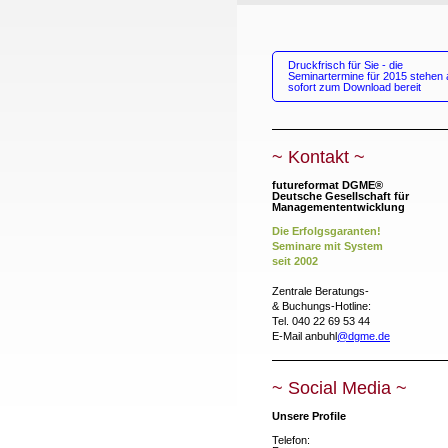
Druckfrisch für Sie - die
Seminartermine für 2015 stehen 
sofort zum Download bereit
~ Kontakt ~
futureformat DGME®
Deutsche Gesellschaft für
Managemententwicklung
Die Erfolgsgaranten!
Seminare mit
System
seit 2002
Zentrale Beratungs-
& Buchungs-Hotline:
Tel. 040 22 69 53 44
E-Mail anbuhl
@dgme.de
~ Social Media ~
Unsere Profile
Telefon: