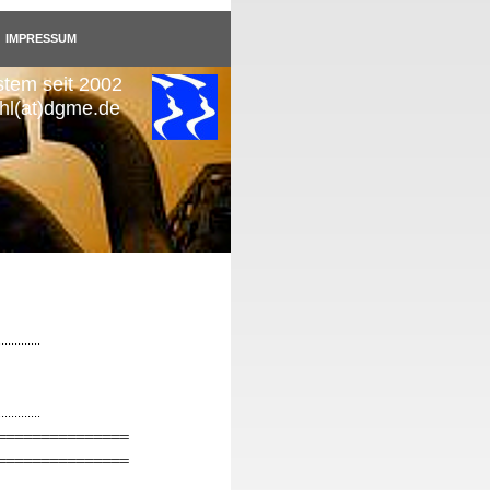
IMPRESSUM
stem seit 2002
uhl(at)dgme.de
.............
.............
═══════════════
═══════════════