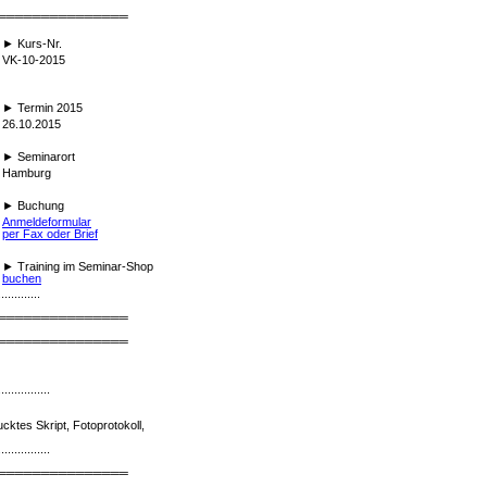
═══════════════
►
Kurs-Nr.
VK-10-2015
►
Termin 2015
26.10.2015
►
Seminarort
Hamburg
►
Buchung
Anmeldeformular
per Fax oder Brief
►
Training im Seminar-Shop
buchen
.............
═══════════════
═══════════════
................
cktes Skript, Fotoprotokoll,
................
═══════════════