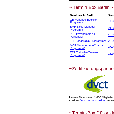
~ Termin-Box Berlin ~
Seminare in Berlin
Star
CBP Change-Begleiter-
14.0
Programm
SMP Sales-Manager-
21.0
Programm
PFP Psychologie für
18.0
Personaler
LSP Leadership-Programm
®
25.0
MCP Management-Coach-
27.0
Programm
®
TTP Train-the-Trainer-
18.1
Programm
®
~Zertifizierungspartne
Lernen Sie unseren 1.600 Mitglieder
starken
Zertifizierungspartner
kenne
~Termin-Box Düsseld