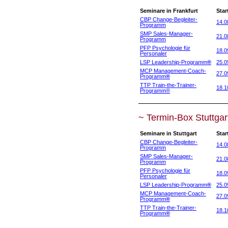
Seminare in Frankfurt
Star
CBP Change-Begleiter-
14.0
Programm
SMP Sales-Manager-
21.0
Programm
PFP Psychologie für
18.0
Personaler
LSP Leadership-Programm
®
25.0
MCP Management-Coach-
27.0
Programm
®
TTP Train-the-Trainer-
18.1
Programm
®
~ Termin-Box Stuttgar
Seminare in Stuttgart
Star
CBP Change-Begleiter-
14.0
Programm
SMP Sales-Manager-
21.0
Programm
PFP Psychologie für
18.0
Personaler
LSP Leadership-Programm
®
25.0
MCP Management-Coach-
27.0
Programm
®
TTP Train-the-Trainer-
18.1
Programm
®