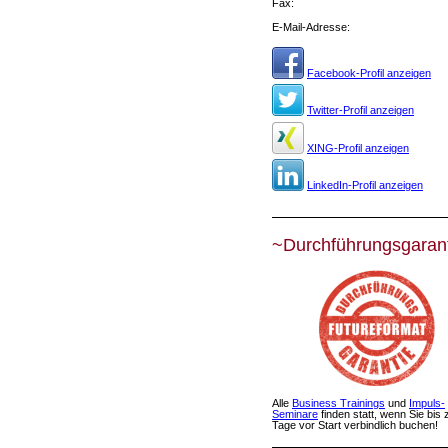
Fax:
E-Mail-Adresse:
Facebook-Profil anzeigen
Twitter-Profil anzeigen
XING-Profil anzeigen
LinkedIn-Profil anzeigen
~Durchführungsgaran
Alle
Business Trainings
und
Impuls-
Seminare
finden statt, wenn Sie bis 
Tage vor Start verbindlich buchen!