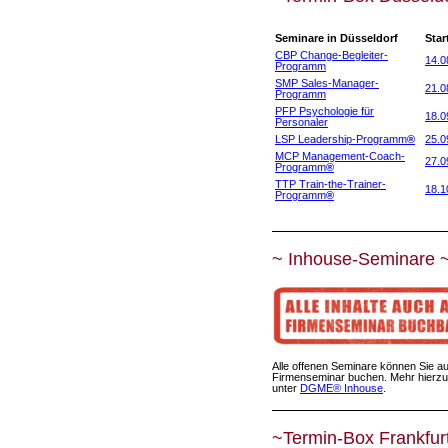
Seminare in Düsseldorf
Star
CBP Change-Begleiter-
14.0
Programm
SMP Sales-Manager-
21.0
Programm
PFP Psychologie für
18.0
Personaler
LSP Leadership-Programm
®
25.0
MCP Management-Coach-
27.0
Programm
®
TTP Train-the-Trainer-
18.1
Programm
®
~ Inhouse-Seminare 
Alle offenen Seminare können Sie au
Firmenseminar buchen. Mehr hierzu
unter
DGME® Inhouse
.
~Termin-Box Frankfur