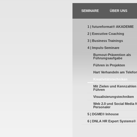
SEMINARE
ÜBER UNS
1 | futureformat® AKADEMIE
2 | Executive Coaching
3 | Business Trainings
4 | Impuls-Seminare
Burnout-Prävention als
Führungsaufgabe
Führen in Projekten
Hart Verhandeln am Telefo
Kreativitätstechniken
Mit Zielen und Kennzahlen
Führen
Visualisierungstechniken
Web 2.0 und Social Media f
Personaler
5 | DGME® Inhouse
6 | DNLA HR Expert Systems®