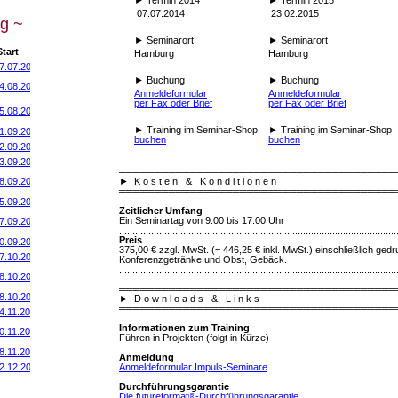
07.07.2014
23.02.2015
g ~
►
Seminarort
►
Seminarort
tart
Hamburg
Hamburg
7.07.2014
►
Buchung
►
Buchung
4.08.2014
Anmeldeformular
Anmeldeformular
per Fax oder Brief
per Fax oder Brief
5.08.2014
►
Training im Seminar-Shop
►
Training im Seminar-Shop
1.09.2014
buchen
buchen
2.09.2014
........................................................................................................
3.09.2014
═══════════════════════════════════════
►
K o s t e n & K o n d i t i o n e n
8.09.2014
═══════════════════════════════════════
5.09.2014
Zeitlicher Umfang
Ein Seminartag von 9.00 bis 17.00 Uhr
7.09.2014
........................................................................................................
Preis
0
.09.2014
375,00 € zzgl. MwSt. (= 446,25 € inkl. MwSt.) einschließlich gedru
7.10.2014
Konferenzgetränke und Obst, Gebäck.
........................................................................................................
8.10.2014
═══════════════════════════════════════
8.10.2014
►
D o w n l o a d s & L i n k s
═══════════════════════════════════════
4.11.2014
Informationen zum Training
0.11.2014
Führen in Projekten (folgt in Kürze)
8.11.2014
Anmeldung
Anmeldeformular Impuls-Seminare
2.12.2014
Durchführungsgarantie
Die futureformat®-Durchführungsgarantie