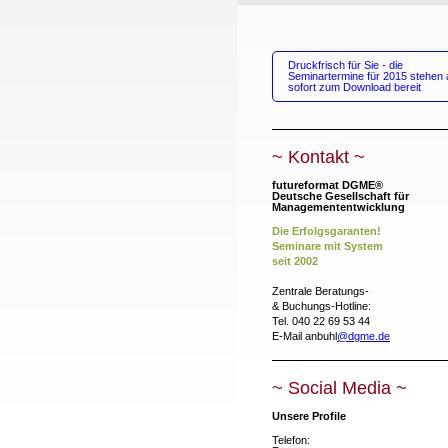
Druckfrisch für Sie - die
Seminartermine für 2015 stehen 
sofort zum Download bereit
~ Kontakt ~
futureformat DGME®
Deutsche Gesellschaft für
Managemententwicklung
Die Erfolgsgaranten!
Seminare mit
System
seit 2002
Zentrale Beratungs-
& Buchungs-Hotline:
Tel. 040 22 69 53 44
E-Mail anbuhl
@dgme.de
~ Social Media ~
Unsere Profile
Telefon: