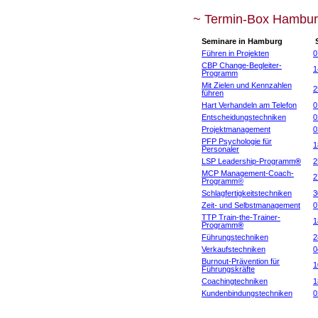
~ Termin-Box Hambur
Seminare in Hamburg
S
Führen in Projekten
0
CBP Change-Begleiter-
1
Programm
Mit Zielen und Kennzahlen
2
führen
Hart Verhandeln am Telefon
0
Entscheidungstechniken
0
Projektmanagement
0
PFP Psychologie für
1
Personaler
LSP Leadership-Programm
®
2
MCP Management-Coach-
2
Programm®
Schlagfertigkeitstechniken
3
Zeit- und Selbstmanagement
0
TTP Train-the-Trainer-
1
Programm
®
Führungstechniken
2
Verkaufstechniken
0
Burnout-Prävention für
1
Führungskräfte
Coachingtechniken
1
Kundenbindungstechniken
0