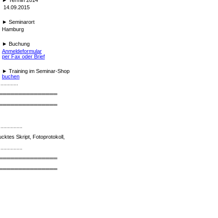
14.09.2015
►
Seminarort
Hamburg
►
Buchung
Anmeldeformular
per Fax oder Brief
►
Training im Seminar-Shop
buchen
.............
═══════════════
═══════════════
................
cktes Skript, Fotoprotokoll,
................
═══════════════
═══════════════