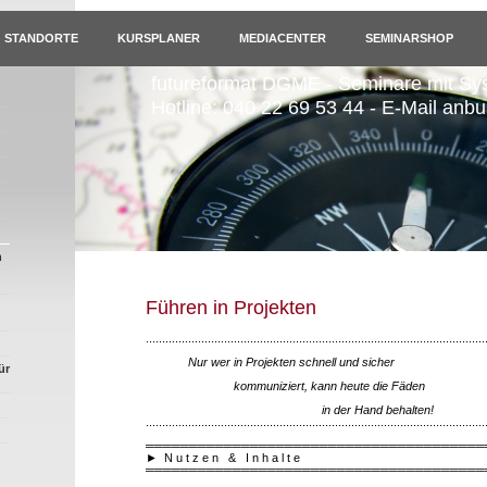
STANDORTE
KURSPLANER
MEDIACENTER
SEMINARSHOP
futureformat DGME - Seminare mit Sy
Hotline: 040 22 69 53 44 - E-Mail anb
n
Führen in Projekten
........................................................................................................
Nur wer in Projekten schnell und sicher
ür
kommuniziert, kann heute die Fäden
in der Hand behalten!
........................................................................................................
═══════════════════════════════════════
►
N u t z e n & I n h a l t e
═══════════════════════════════════════