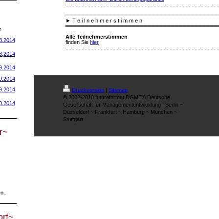
........................................................................................................
═══════════════════════════════════════
►
T e i l n e h m e r s t i m m e n
═══════════════════════════════════════
t
Alle Teilnehmerstimmen
8.2014
finden Sie
hier
........................................................................................................
8,2014
9.2014
9.2014
9.2014
Druckversion
|
Sitemap
© 2002-2018 futureformat DGME® Deutsche
0.2014
Gesellschaft für Managemententwicklung | Berlin ~
Düsseldorf ~ Frankfurt ~ Hamburg ~ München ~
Stuttgart
r~
n.
orf~