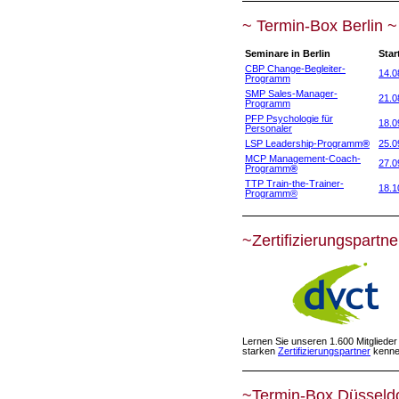
~ Termin-Box Berlin ~
Seminare in Berlin
Star
CBP Change-Begleiter-
14.0
Programm
SMP Sales-Manager-
21.0
Programm
PFP Psychologie für
18.0
Personaler
LSP Leadership-Programm
®
25.0
MCP Management-Coach-
27.0
Programm
®
TTP Train-the-Trainer-
18.1
Programm
®
~Zertifizierungspartne
Lernen Sie unseren 1.600 Mitglieder
starken
Zertifizierungspartner
kenne
~Termin-Box Düsseld