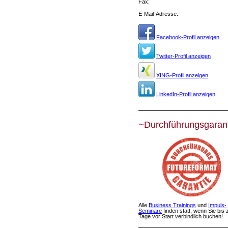
Fax:
E-Mail-Adresse:
Facebook-Profil anzeigen
Twitter-Profil anzeigen
XING-Profil anzeigen
LinkedIn-Profil anzeigen
~Durchführungsgaran
Alle
Business Trainings
und
Impuls-
Seminare
finden statt, wenn Sie bis 
Tage vor Start verbindlich buchen!