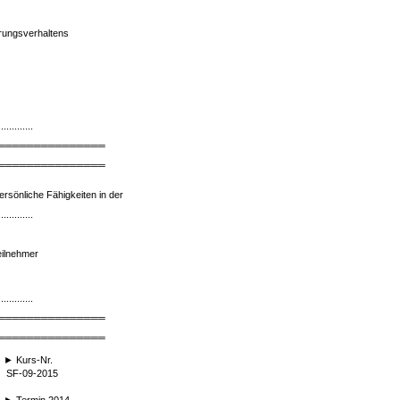
rungsverhaltens
.............
═══════════════
═══════════════
ersönliche Fähigkeiten in der
.............
eilnehmer
.............
═══════════════
═══════════════
►
Kurs-Nr.
SF-09-2015
►
Termin 2014