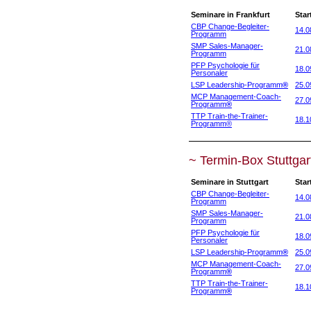
Seminare in Frankfurt
Star
CBP Change-Begleiter-
14.0
Programm
SMP Sales-Manager-
21.0
Programm
PFP Psychologie für
18.0
Personaler
LSP Leadership-Programm
®
25.0
MCP Management-Coach-
27.0
Programm
®
TTP Train-the-Trainer-
18.1
Programm
®
~ Termin-Box Stuttgar
Seminare in Stuttgart
Star
CBP Change-Begleiter-
14.0
Programm
SMP Sales-Manager-
21.0
Programm
PFP Psychologie für
18.0
Personaler
LSP Leadership-Programm
®
25.0
MCP Management-Coach-
27.0
Programm
®
TTP Train-the-Trainer-
18.1
Programm
®