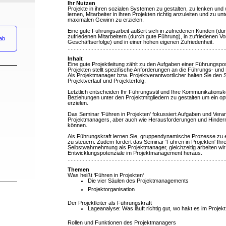
Ihr Nutzen
Projekte in ihren sozialen Systemen zu gestalten, zu lenken und 
lernen, Mitarbeiter in ihren Projekten richtig anzuleiten und zu u
maximalen Gewinn zu erzielen.
Eine gute Führungsarbeit äußert sich in zufriedenen Kunden (durc
zufriedenen Mitarbeitern (durch gute Führung), in zufriedenen V
ab
Geschäftserfolge) und in einer hohen eigenen Zufriedenheit.
........................................................................................................
Inhalt
Eine gute Projektleitung zählt zu den Aufgaben einer Führungspo
Projekten stellt spezifische Anforderungen an die Führungs- u
Als Projektmanager bzw. Projektverantwortlicher halten Sie den S
Projektverlauf und Projekterfolg.
Letztlich entscheiden Ihr Führungsstil und Ihre Kommunikations
Beziehungen unter den Projektmitgliedern zu gestalten um ein op
erzielen.
Das Seminar 'Führen in Projekten' fokussiert Aufgaben und Vera
Projektmanagers, aber auch wie Herausforderungen und Hinderni
können.
Als Führungskraft lernen Sie, gruppendynamische Prozesse zu er
zu steuern. Zudem fördert das Seminar 'Führen in Projekten' Ihr
Selbstwahrnehmung als Projektmanager, gleichzeitig arbeiten wir I
Entwicklungspotenziale im Projektmanagement heraus.
........................................................................................................
Themen
Was heißt ‘Führen in Projekten‘
Die vier Säulen des Projektmanagements
Projektorganisation
Der Projektleiter als Führungskraft
Lageanalyse: Was läuft richtig gut, wo hakt es im Projek
Rollen und Funktionen des Projektmanagers