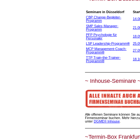
Seminare in Düsseldorf
Star
CBP Change-Begleiter-
14.0
Programm
SMP Sales-Manager-
21.0
Programm
PFP Psychologie für
18.0
Personaler
LSP Leadership-Programm
®
25.0
MCP Management-Coach-
27.0
Programm
®
TTP Train-the-Trainer-
18.1
Programm
®
~ Inhouse-Seminare 
Alle offenen Seminare können Sie au
Firmenseminar buchen. Mehr hierzu
unter
DGME® Inhouse
.
~Termin-Box Frankfur