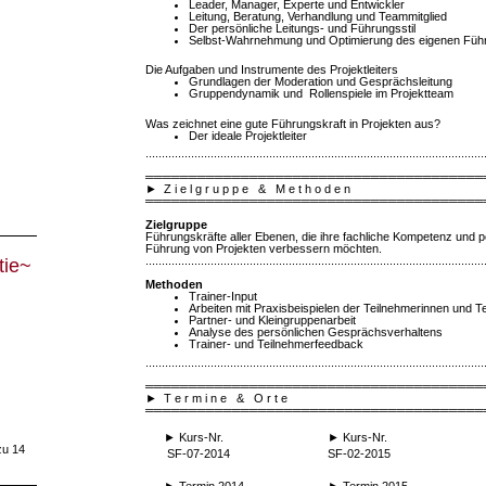
Leader, Manager, Experte und Entwickler
Leitung, Beratung, Verhandlung und Teammitglied
Der persönliche Leitungs- und Führungsstil
Selbst-Wahrnehmung und Optimierung des eigenen Füh
Die Aufgaben und Instrumente des Projektleiters
Grundlagen der Moderation und Gesprächsleitung
Gruppendynamik und Rollenspiele im Projektteam
Was zeichnet eine gute Führungskraft in Projekten aus?
Der ideale Projektleiter
........................................................................................................
═══════════════════════════════════════
►
Z i e l g r u p p e
& M e t h o d e n
═══════════════════════════════════════
Zielgruppe
Führungskräfte aller Ebenen, die ihre fachliche Kompetenz und p
Führung von Projekten verbessern möchten.
........................................................................................................
tie~
Methoden
Trainer-Input
Arbeiten mit Praxisbeispielen der Teilnehmerinnen und T
Partner- und Kleingruppenarbeit
Analyse des persönlichen Gesprächsverhaltens
Trainer- und Teilnehmerfeedback
........................................................................................................
═══════════════════════════════════════
►
T e r m i n e & O r t e
═══════════════════════════════════════
►
Kurs-Nr.
►
Kurs-Nr.
zu 14
SF-07-2014
SF-02-2015
►
Termin 2014
►
Termin 2015