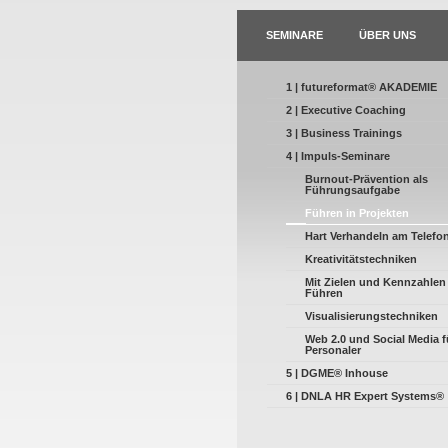
SEMINARE
ÜBER UNS
1 | futureformat® AKADEMIE
2 | Executive Coaching
3 | Business Trainings
4 | Impuls-Seminare
Burnout-Prävention als
Führungsaufgabe
Führen in Projekten
Hart Verhandeln am Telefo
Kreativitätstechniken
Mit Zielen und Kennzahlen
Führen
Visualisierungstechniken
Web 2.0 und Social Media f
Personaler
5 | DGME® Inhouse
6 | DNLA HR Expert Systems®