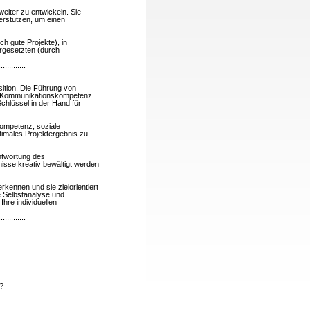
weiter zu entwickeln. Sie
nterstützen, um einen
h gute Projekte), in
orgesetzten (durch
.............
sition. Die Führung von
nd Kommunikationskompetenz.
chlüssel in der Hand für
kompetenz, soziale
timales Projektergebnis zu
ntwortung des
sse kreativ bewältigt werden
kennen und sie zielorientiert
e Selbstanalyse und
hre individuellen
.............
t?