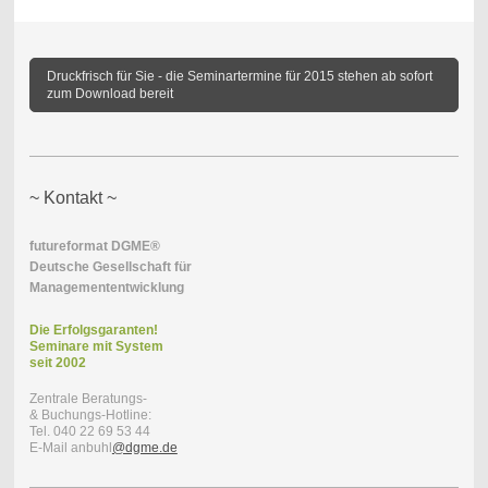
Druckfrisch für Sie - die Seminartermine für 2015 stehen ab sofort
zum Download bereit
~ Kontakt ~
futureformat DGME®
Deutsche Gesellschaft für
Managemententwicklung
Die Erfolgsgaranten!
Seminare mit
System
seit 2002
Zentrale Beratungs-
& Buchungs-Hotline:
Tel. 040 22 69 53 44
E-Mail anbuhl
@dgme.de