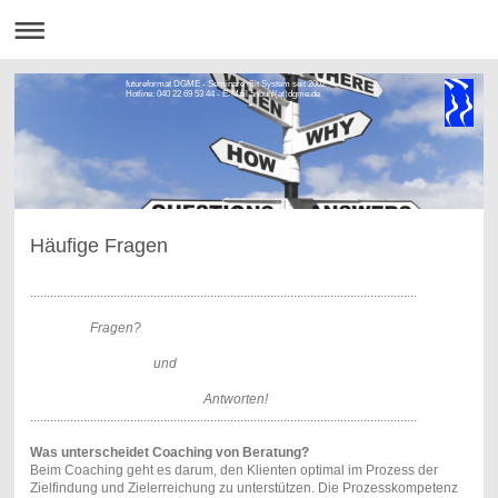
futureformat DGME - Seminare mit System seit 2002
Hotline: 040 22 69 53 44 - E-Mail anbuhl(at)dgme.de
Häufige Fragen
....................................................................................................................
Fragen?
und
Antworten!
....................................................................................................................
Was unterscheidet Coaching von Beratung?
Beim Coaching geht es darum, den Klienten optimal im Prozess der
Zielfindung und Zielerreichung zu unterstützen. Die Prozesskompetenz