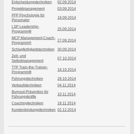
Entscheidungstechniken
02.09.2014
Projektmanagement
03.09.2014
PFP Psychologie für
18.09.2014
Personaler
LSP Leadership-
25.09.2014
Programm
®
MCP Management-Coach-
27.09.2014
Programm®
Schlagfertigkeitstechniken
30
.09.2014
Zeit- und
07.10.2014
Selbstmanagement
TTP Train-the-Trainer-
18.10.2014
Programm
®
Führungstechniken
28.10.2014
Verkaufstechniken
04.11.2014
Burnout-Prävention für
10.11.2014
Führungskräfte
Coachingtechniken
18.11.2014
Kundenbindungstechniken
02.12.2014