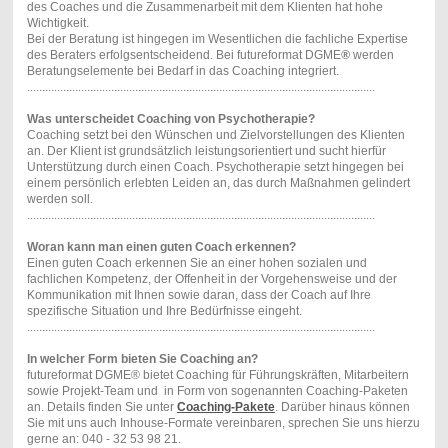
des Coaches und die Zusammenarbeit mit dem Klienten hat hohe
Wichtigkeit.
Bei der Beratung ist hingegen im Wesentlichen die fachliche Expertise
des Beraters erfolgsentscheidend. Bei futureformat DGME
®
werden
Beratungselemente bei Bedarf in das Coaching integriert.
....................................................................................................................
Was unterscheidet Coaching von Psychotherapie?
Coaching setzt bei den Wünschen und Zielvorstellungen des Klienten
an. Der Klient ist grundsätzlich leistungsorientiert und sucht hierfür
Unterstützung durch einen Coach. Psychotherapie setzt hingegen bei
einem persönlich erlebten Leiden an, das durch Maßnahmen gelindert
werden soll.
....................................................................................................................
Woran kann man einen guten Coach erkennen?
Einen guten Coach erkennen Sie an einer hohen sozialen und
fachlichen Kompetenz, der Offenheit in der Vorgehensweise und der
Kommunikation mit Ihnen sowie daran, dass der Coach auf Ihre
spezifische Situation und Ihre Bedürfnisse eingeht.
....................................................................................................................
In welcher Form bieten Sie Coaching an?
futureformat DGME® bietet Coaching für Führungskräften, Mitarbeitern
sowie Projekt-Team und in Form von sogenannten Coaching-Paketen
an. Details finden Sie unter
Coaching-Pakete
. Darüber hinaus können
Sie mit uns auch Inhouse-Formate vereinbaren, sprechen Sie uns hierzu
gerne an: 040 - 32 53 98 21.