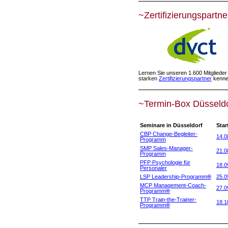
~Zertifizierungspartne
Lernen Sie unseren 1.600 Mitglieder
starken
Zertifizierungspartner
kenne
~Termin-Box Düsseld
Seminare in Düsseldorf
Star
CBP Change-Begleiter-
14.0
Programm
SMP Sales-Manager-
21.0
Programm
PFP Psychologie für
18.0
Personaler
LSP Leadership-Programm
®
25.0
MCP Management-Coach-
27.0
Programm
®
TTP Train-the-Trainer-
18.1
Programm
®