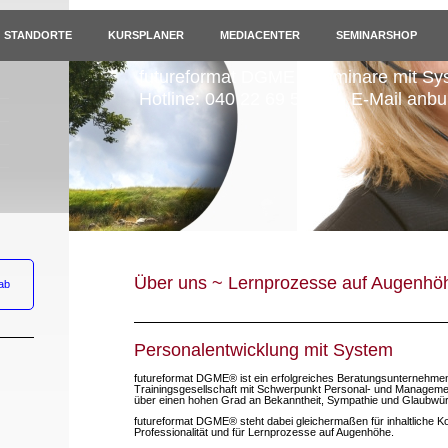
STANDORTE
KURSPLANER
MEDIACENTER
SEMINARSHOP
futureformat DGME - Seminare mit Sy
Hotline: 040 22 69 53 44 - E-Mail anb
Über uns ~ Lernprozesse auf Augenhöh
ab
Personalentwicklung mit System
futureformat DGME® ist ein erfolgreiches Beratungsunternehmen u
Trainingsgesellschaft mit Schwerpunkt Personal- und Manageme
über einen hohen Grad an Bekanntheit, Sympathie und Glaubwürd
futureformat DGME® steht dabei gleichermaßen für inhaltliche K
Professionalität und für Lernprozesse auf Augenhöhe.