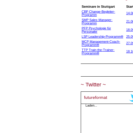
Seminare in Stuttgart
Star
CBP Change-Begleiter-
14.0
Programm
SMP Sales-Manager-
21.0
Programm
PFP Psychologie für
18.0
Personaler
LSP Leadership-Programm
®
25.0
MCP Management-Coach-
27.0
Programm
®
TTP Train-the-Trainer-
18.1
Programm
®
~ Twitter ~
futureformat
Laden...