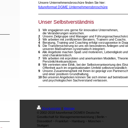
Unsere Unternehmensbroschüre finden Sie hier:
futureformat DGME Unternehmensbroschüre
Unser Selbstverständnis
1
Wir engagieren uns gerne für innovative Unternehmen,
die Veränderungen wünschen.
2
Unsere Zielgruppe sind Manager und Führungsnachwuchskrä
3
Wir arbeiten mit zertifizierten Beratern, Trainern und Coachs.
4
Beratung, Training und Coaching erfolgt vorzugsweise in Dop
5
Die Transfersicherung ist uns ein besonderes Anliegen und wir
unseren Maßnahmen systematisch integriert.
6
Alle Angebote machen Spaß und motivieren, Lebendigkeit und
sind charakteristisch.
7
Wir arbeiten mit erprobten und anerkannten Modellen, Theori
Persönlichkeitsansätzen.
8
Wir vertreten eine Ethik, bei der Selbstverantwortung des Ei
Offenheit auch im organisationalen Umfeld selbstverständlich 
9
Unsere Zusammenarbeit mit Ihnen ist geprägt von Partnerscha
und einer positiven Grundhaltung.
10
Bei unseren Angeboten können Sie sich immer auf betriebswir
und psychologischen Sachverstand verlassen.
Druckversion
|
Sitemap
© 2002-2018 futureformat DGME® Deutsche
Gesellschaft für Managemententwicklung | Berlin ~
Düsseldorf ~ Frankfurt ~ Hamburg ~ München ~
Stuttgart