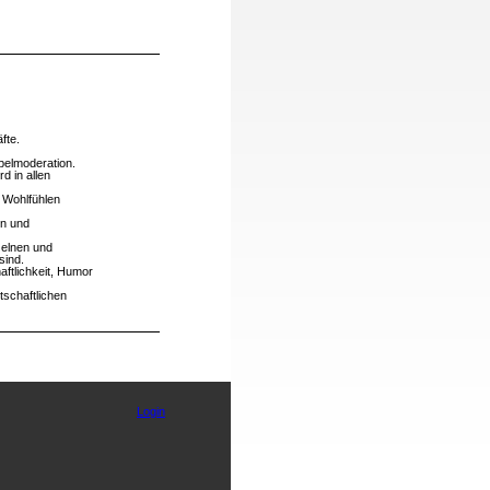
fte.
pelmoderation.
d in allen
 Wohlfühlen
en und
nzelnen und
sind.
ftlichkeit, Humor
tschaftlichen
Login