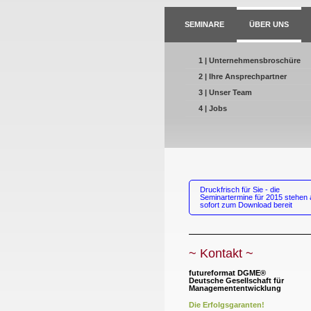
SEMINARE
ÜBER UNS
1 | Unternehmensbroschüre
2 | Ihre Ansprechpartner
3 | Unser Team
4 | Jobs
Druckfrisch für Sie - die
Seminartermine für 2015 stehen 
sofort zum Download bereit
~ Kontakt ~
futureformat DGME®
Deutsche Gesellschaft für
Managemententwicklung
Die Erfolgsgaranten!