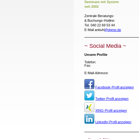
Seminare mit
System
seit 2002
Zentrale Beratungs-
& Buchungs-Hotline:
Tel. 040 22 69 53 44
E-Mail anbuhl
@dgme.de
~ Social Media ~
Unsere Profile
Telefon:
Fax:
E-Mail-Adresse:
Facebook-Profil anzeigen
Twitter-Profil anzeigen
XING-Profil anzeigen
LinkedIn-Profil anzeigen