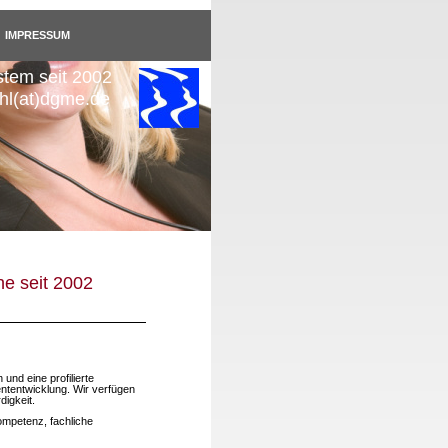
IMPRESSUM
stem seit 2002
uhl(at)dgme.de
e seit 2002
nd eine profilierte
ntentwicklung. Wir verfügen
igkeit.
ompetenz, fachliche