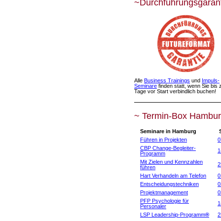
~Durchführungsgaran
Alle
Business Trainings
und
Impuls-
Seminare
finden statt, wenn Sie bis 
Tage vor Start verbindlich buchen!
~ Termin-Box Hambur
Seminare in Hamburg
S
Führen in Projekten
0
CBP Change-Begleiter-
1
Programm
Mit Zielen und Kennzahlen
2
führen
Hart Verhandeln am Telefon
0
Entscheidungstechniken
0
Projektmanagement
0
PFP Psychologie für
1
Personaler
LSP Leadership-Programm
®
2