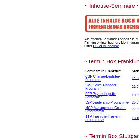
~ Inhouse-Seminare 
Alle offenen Seminare können Sie au
Firmenseminar buchen. Mehr hierzu
unter
DGME® Inhouse
.
~Termin-Box Frankfur
Seminare in Frankfurt
Star
CBP Change-Begleiter-
14.0
Programm
SMP Sales-Manager-
21.0
Programm
PFP Psychologie für
18.0
Personaler
LSP Leadership-Programm
®
25.0
MCP Management-Coach-
27.0
Programm
®
TTP Train-the-Trainer-
18.1
Programm
®
~ Termin-Box Stuttgar