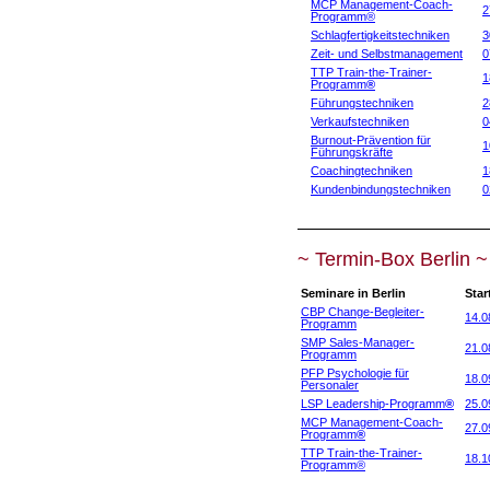
MCP Management-Coach-
2
Programm®
Schlagfertigkeitstechniken
3
Zeit- und Selbstmanagement
0
TTP Train-the-Trainer-
1
Programm
®
Führungstechniken
2
Verkaufstechniken
0
Burnout-Prävention für
1
Führungskräfte
Coachingtechniken
1
Kundenbindungstechniken
0
~ Termin-Box Berlin ~
Seminare in Berlin
Star
CBP Change-Begleiter-
14.0
Programm
SMP Sales-Manager-
21.0
Programm
PFP Psychologie für
18.0
Personaler
LSP Leadership-Programm
®
25.0
MCP Management-Coach-
27.0
Programm
®
TTP Train-the-Trainer-
18.1
Programm
®